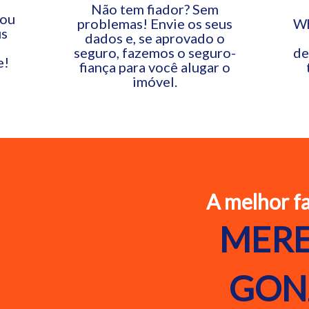
Não tem fiador? Sem
 ou
problemas! Envie os seus
Wh
us
dados e, se aprovado o
seguro, fazemos o seguro-
de
e!
fiança para você alugar o
imóvel.
A melhor fa
MERE
GON