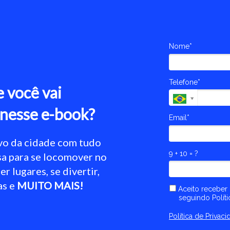
Nome*
Telefone*
 você vai
 nesse e-book?
Email*
ivo da cidade com tudo
9 + 10 = ?
sa para se locomover no
er lugares, se divertir,
as e
MUITO MAIS!
Aceito receber
seguindo Políti
Política de Priva